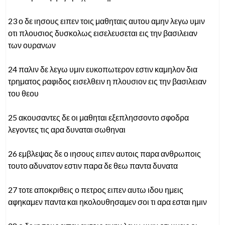
23 ο δε ιησους ειπεν τοις μαθηταις αυτου αμην λεγω υμιν
οτι πλουσιος δυσκολως εισελευσεται εις την βασιλειαν
των ουρανων
24 παλιν δε λεγω υμιν ευκοπωτερον εστιν καμηλον δια
τρηματος ραφιδος εισελθειν η πλουσιον εις την βασιλειαν
του θεου
25 ακουσαντες δε οι μαθηται εξεπλησσοντο σφοδρα
λεγοντες τις αρα δυναται σωθηναι
26 εμβλεψας δε ο ιησους ειπεν αυτοις παρα ανθρωποις
τουτο αδυνατον εστιν παρα δε θεω παντα δυνατα
27 τοτε αποκριθεις ο πετρος ειπεν αυτω ιδου ημεις
αφηκαμεν παντα και ηκολουθησαμεν σοι τι αρα εσται ημιν