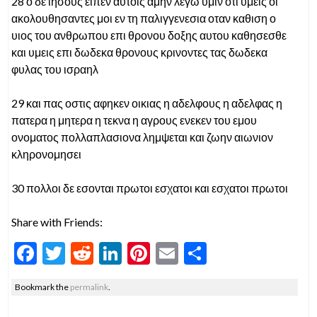
28 ο δε ιησους ειπεν αυτοις αμην λεγω υμιν οτι υμεις οι
ακολουθησαντες μοι εν τη παλιγγενεσια οταν καθιση ο
υιος του ανθρωπου επι θρονου δοξης αυτου καθησεσθε
και υμεις επι δωδεκα θρονους κρινοντες τας δωδεκα
φυλας του ισραηλ
29 και πας οστις αφηκεν οικιας η αδελφους η αδελφας η
πατερα η μητερα η τεκνα η αγρους ενεκεν του εμου
ονοματος πολλαπλασιονα λημψεται και ζωην αιωνιον
κληρονομησει
30 πολλοι δε εσονται πρωτοι εσχατοι και εσχατοι πρωτοι
Share with Friends:
F
T
R
Li
Pi
E
S
ac
w
e
n
nt
m
h
Bookmark the
permalink
.
e
itt
d
ke
er
ai
ar