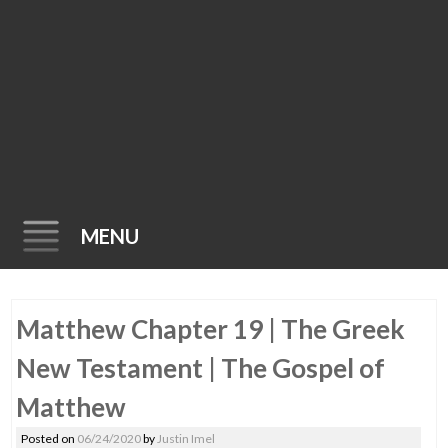
MENU
Skip
Matthew Chapter 19 | The Greek
to
content
New Testament | The Gospel of
Matthew
Posted on
06/24/2020
by
Justin Imel