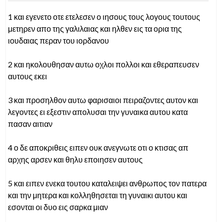
1 και εγενετο οτε ετελεσεν ο ιησους τους λογους τουτους
μετηρεν απο της γαλιλαιας και ηλθεν εις τα ορια της
ιουδαιας περαν του ιορδανου
2 και ηκολουθησαν αυτω οχλοι πολλοι και εθεραπευσεν
αυτους εκει
3 και προσηλθον αυτω φαρισαιοι πειραζοντες αυτον και
λεγοντες ει εξεστιν απολυσαι την γυναικα αυτου κατα
πασαν αιτιαν
4 ο δε αποκριθεις ειπεν ουκ ανεγνωτε οτι ο κτισας απ
αρχης αρσεν και θηλυ εποιησεν αυτους
5 και ειπεν ενεκα τουτου καταλειψει ανθρωπος τον πατερα
και την μητερα και κολληθησεται τη γυναικι αυτου και
εσονται οι δυο εις σαρκα μιαν