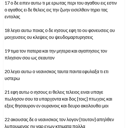
17 ο δε ειπεν αυτω τι με ερωτας περι του αγαθου εις εστιν
ο αγαθος ει δε θελεις εις την ζωην εισελθειν τηρει τας
εντολας
18 λεγει αυτω ποιας ο δε ιησους εφη το ου φονευσεις ου
μοιχευσεις ου κλεψεις ου ψευδομαρτυρησεις
19 τιμα τον πατερα και την μητερα και αγαπησεις τον
πλησιον σου ως σεαυτον
20 λεγει αυτω ο νεανισκος ταυτα παντα εφυλαξα τι ετι
υστερω
21 εφη αυτω ο ιησους ει θελεις τελειος ειναι υπαγε
πωλησον σου τα υπαρχοντα και δος [τοις] πτωχοις και
εξεις θησαυρον εν ουρανοις και δευρο ακολουθει μοι
22 ακουσας δε ο νεανισκος τον λογον [τουτον] απηλθεν
λυπουμενος ην γαρ εχων κτηματα πολλα