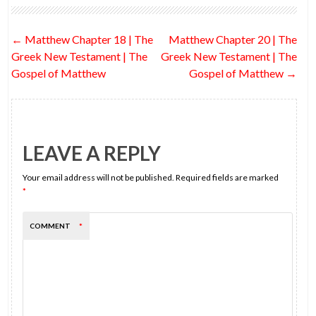
b
er
di
dI
es
l
e
o
t
n
t
Post
←
Matthew Chapter 18 | The
Matthew Chapter 20 | The
o
navigation
Greek New Testament | The
Greek New Testament | The
k
Gospel of Matthew
Gospel of Matthew
→
LEAVE A REPLY
Your email address will not be published.
Required fields are marked
*
COMMENT
*