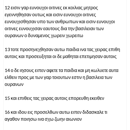
12 εισιν γαρ ευνουχοι οιτινες εκ κοιλιας μητρος
εγεννηθησαν ουτως και εισιν ευνουχοι οιτινες
ευνουχισθησαν υπο των ανθρωπων και εισιν ευνουχοι
οιτινες ευνουχισαν εαυτους δια την βασιλειαν των
ουρανων ο δυναμενος χωρειν χωρειτω
13 τοτε προσηνεχθησαν αυτω παιδια ινα τας χειρας επιθη
αυτοις και προσευξηται οι δε μαθηται επετιμησαν αυτοις
14 ο δε ιησους ειπεν αφετε τα παιδια και μη κωλυετε αυτα
ελθειν προς με των γαρ τοιουτων εστιν η βασιλεια των
ουρανων
15 και επιθεις τας χειρας αυτοις επορευθη εκειθεν
16 και ιδου εις προσελθων αυτω ειπεν διδασκαλε τι
αγαθον ποιησω ινα σχω ζωην αιωνιον