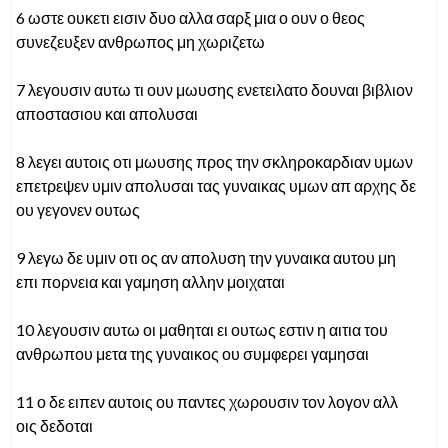
6 ωστε ουκετι εισιν δυο αλλα σαρξ μια ο ουν ο θεος
συνεζευξεν ανθρωπος μη χωριζετω
7 λεγουσιν αυτω τι ουν μωυσης ενετειλατο δουναι βιβλιον
αποστασιου και απολυσαι
8 λεγει αυτοις οτι μωυσης προς την σκληροκαρδιαν υμων
επετρεψεν υμιν απολυσαι τας γυναικας υμων απ αρχης δε
ου γεγονεν ουτως
9 λεγω δε υμιν οτι ος αν απολυση την γυναικα αυτου μη
επι πορνεια και γαμηση αλλην μοιχαται
10 λεγουσιν αυτω οι μαθηται ει ουτως εστιν η αιτια του
ανθρωπου μετα της γυναικος ου συμφερει γαμησαι
11 ο δε ειπεν αυτοις ου παντες χωρουσιν τον λογον αλλ
οις δεδοται