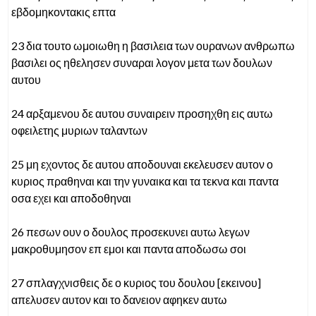
εβδομηκοντακις επτα
23 δια τουτο ωμοιωθη η βασιλεια των ουρανων ανθρωπω
βασιλει ος ηθελησεν συναραι λογον μετα των δουλων
αυτου
24 αρξαμενου δε αυτου συναιρειν προσηχθη εις αυτω
οφειλετης μυριων ταλαντων
25 μη εχοντος δε αυτου αποδουναι εκελευσεν αυτον ο
κυριος πραθηναι και την γυναικα και τα τεκνα και παντα
οσα εχει και αποδοθηναι
26 πεσων ουν ο δουλος προσεκυνει αυτω λεγων
μακροθυμησον επ εμοι και παντα αποδωσω σοι
27 σπλαγχνισθεις δε ο κυριος του δουλου [εκεινου]
απελυσεν αυτον και το δανειον αφηκεν αυτω