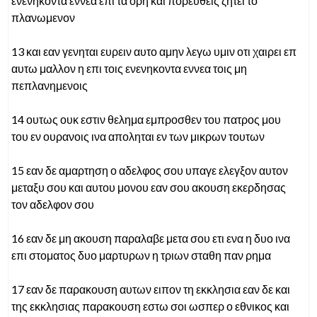
ενενηκοντα εννεα επι τα ορη και πορευθεις ζητει το
πλανωμενον
13 και εαν γενηται ευρειν αυτο αμην λεγω υμιν οτι χαιρει επ
αυτω μαλλον η επι τοις ενενηκοντα εννεα τοις μη
πεπλανημενοις
14 ουτως ουκ εστιν θελημα εμπροσθεν του πατρος μου
του εν ουρανοις ινα αποληται εν των μικρων τουτων
15 εαν δε αμαρτηση ο αδελφος σου υπαγε ελεγξον αυτον
μεταξυ σου και αυτου μονου εαν σου ακουση εκερδησας
τον αδελφον σου
16 εαν δε μη ακουση παραλαβε μετα σου ετι ενα η δυο ινα
επι στοματος δυο μαρτυρων η τριων σταθη παν ρημα
17 εαν δε παρακουση αυτων ειπον τη εκκλησια εαν δε και
της εκκλησιας παρακουση εστω σοι ωσπερ ο εθνικος και