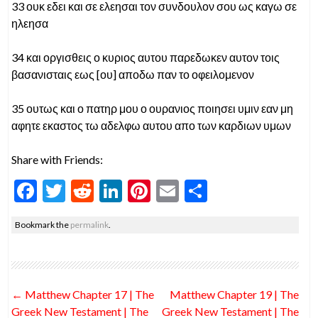
33 ουκ εδει και σε ελεησαι τον συνδουλον σου ως καγω σε
ηλεησα
34 και οργισθεις ο κυριος αυτου παρεδωκεν αυτον τοις
βασανισταις εως [ου] αποδω παν το οφειλομενον
35 ουτως και ο πατηρ μου ο ουρανιος ποιησει υμιν εαν μη
αφητε εκαστος τω αδελφω αυτου απο των καρδιων υμων
Share with Friends:
F
T
R
Li
Pi
E
S
ac
w
e
n
nt
m
h
Bookmark the
permalink
.
e
itt
d
ke
er
ai
ar
b
er
di
dI
es
l
e
o
t
n
t
Post
←
Matthew Chapter 17 | The
Matthew Chapter 19 | The
o
navigation
Greek New Testament | The
Greek New Testament | The