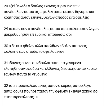
28 εξελθων δε ο δουλος εκεινος ευρεν ενα των
συνδουλων αυτου ος ωφειλεν αυτω εκατον δηναρια και
κρατησας αυτον επνιγεν λεγων αποδος ει τι οφειλεις
29 πεσων ουν ο συνδουλος αυτου παρεκαλει αυτον λεγων
μακροθυμησον επ εμοι και αποδωσω σοι
30 ο δε ουκ ηθελεν αλλα απελθων εβαλεν αυτον εις
φυλακην εως αποδω το οφειλομενον
31 ιδοντες ουν οι συνδουλοι αυτου τα γενομενα
ελυπηθησαν σφοδρα και ελθοντες διεσαφησαν τω κυριω
εαυτων παντα τα γενομενα
32 τοτε προσκαλεσαμενος αυτον ο κυριος αυτου λεγει
αυτω δουλε πονηρε πασαν την οφειλην εκεινην αφηκα σοι
επει παρεκαλεσας με