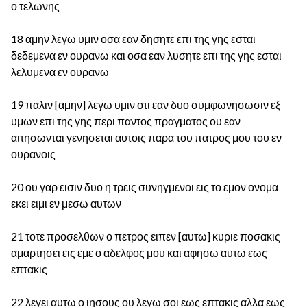
ο τελωνης
18 αμην λεγω υμιν οσα εαν δησητε επι της γης εσται
δεδεμενα εν ουρανω και οσα εαν λυσητε επι της γης εσται
λελυμενα εν ουρανω
19 παλιν [αμην] λεγω υμιν οτι εαν δυο συμφωνησωσιν εξ
υμων επι της γης περι παντος πραγματος ου εαν
αιτησωνται γενησεται αυτοις παρα του πατρος μου του εν
ουρανοις
20 ου γαρ εισιν δυο η τρεις συνηγμενοι εις το εμον ονομα
εκει ειμι εν μεσω αυτων
21 τοτε προσελθων ο πετρος ειπεν [αυτω] κυριε ποσακις
αμαρτησει εις εμε ο αδελφος μου και αφησω αυτω εως
επτακις
22 λεγει αυτω ο ιησους ου λεγω σοι εως επτακις αλλα εως