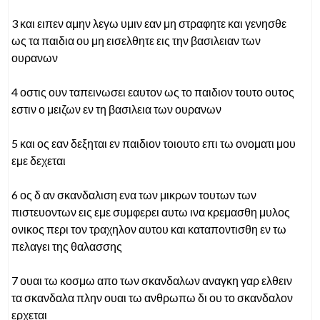
3 και ειπεν αμην λεγω υμιν εαν μη στραφητε και γενησθε
ως τα παιδια ου μη εισελθητε εις την βασιλειαν των
ουρανων
4 οστις ουν ταπεινωσει εαυτον ως το παιδιον τουτο ουτος
εστιν ο μειζων εν τη βασιλεια των ουρανων
5 και ος εαν δεξηται εν παιδιον τοιουτο επι τω ονοματι μου
εμε δεχεται
6 ος δ αν σκανδαλιση ενα των μικρων τουτων των
πιστευοντων εις εμε συμφερει αυτω ινα κρεμασθη μυλος
ονικος περι τον τραχηλον αυτου και καταποντισθη εν τω
πελαγει της θαλασσης
7 ουαι τω κοσμω απο των σκανδαλων αναγκη γαρ ελθειν
τα σκανδαλα πλην ουαι τω ανθρωπω δι ου το σκανδαλον
ερχεται