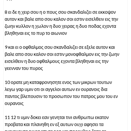
8 ει δε η χειρ σου η ο πους σου σκανδαλιζει σε εκκοψον
αυτον και βαλε απο σου καλον σοι εστιν εισελθειν εις την
ζωην κυλλον η χωλον η δυο χειρας η δυο ποδας εχοντα
βληθηναι εις το πυρ το αιωνιον
9 και ει ο οφθαλμος σου σκανδαλιζει σε εξελε αυτον και
βαλε απο σου καλον σοι εστιν μονοφθαλμον εις την ζωην
εισελθειν η δυο οφθαλμους εχοντα βληθηναι εις την
γεενναν του πυρος
10 ορατε μη καταφρονησητε ενος των μικρων τουτων
λεγω γαρ υμιν οτι οι αγγελοι αυτων εν ουρανοις δια
παντος βλεπουσιν το προσωπον του πατρος μου του εν
ουρανοις
11 12 τι υμιν δοκει εαν γενηται τινι ανθρωπω εκατον
προβατα και πλανηθη εν εξ αυτων ουχι αφησει τα