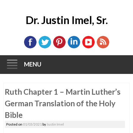
Dr. Justin Imel, Sr.
MENU
Skip
Ruth Chapter 1 – Martin Luther’s
to
content
German Translation of the Holy
Bible
Posted on
01/03/2021
by
Justin Imel