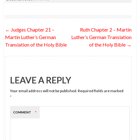
e
itt
d
ke
er
ai
ar
b
er
di
dI
es
l
e
o
t
n
t
Post
←
Judges Chapter 21 –
Ruth Chapter 2 – Martin
o
navigation
Martin Luther’s German
Luther’s German Translation
k
Translation of the Holy Bible
of the Holy Bible
→
LEAVE A REPLY
Your email address will not be published.
Required fields are marked
*
COMMENT
*