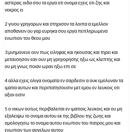
αστερας οιδα σου τα εργα οτι ονομα εχεις οτι ζης και
νεκρος ει
2 γινου γρηγορων και στηρισον τα λοιπα α εμελλον
αποθανειν ου γαρ ευρηκα σου εργα πεπληρωμενα
ενωπιον του θεου μου
3 μνημονευε ουν πως ειληφας και ηκουσας και τηρει και
μετανοησον εαν ουν μη γρηγορησης ηξω ως κλεπτης και
ου μη γνως ποιαν ωραν ηξω επι σε
4 αλλα εχεις ολιγα ονοματα εν σαρδεσιν α ουκ εμολυναν τα
ιματια αυτων και περιπατησουσιν μετ εμου εν λευκοις οτι
αξιοι εισιν
5 ο νικων ουτως περιβαλειται εν ιματιοις λευκοις και ου μη
εξαλειψω το ονομα αυτου εκ της βιβλου της ζωης και
ομολογησω το ονομα αυτου ενωπιον του πατρος μου και
ενωπιον των αγγελων αυτου