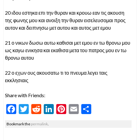
20 ιδου εστηκα επι την θυραν και κρουω εαν τις ακουση
της φωνης μου και ανοιξη την θυραν εισελευσομαι προς
αυτον και δειπνησω μετ αυτου και αυτος μετ εμου
21 ο νικων δωσω αυτω καθισαι μετ εμου εν τω θρονω μου
ως καγω ενικησα και εκαθισα μετα του πατρος μου εν τω
θρονω αυτου
22 ο εχων ους ακουσατω τι το πνευμα λεγει ταις
εκκλησιαις
Share with Friends:
F
T
R
Li
Pi
E
S
ac
w
e
n
nt
m
h
Bookmark the
permalink
.
e
itt
d
ke
er
ai
ar
b
er
di
dI
es
l
e