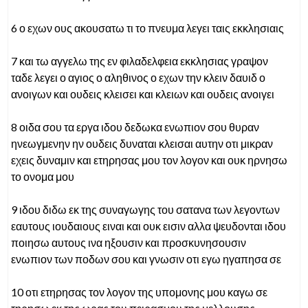
6 ο εχων ους ακουσατω τι το πνευμα λεγει ταις εκκλησιαις
7 και τω αγγελω της εν φιλαδελφεια εκκλησιας γραψον
ταδε λεγει ο αγιος ο αληθινος ο εχων την κλειν δαυιδ ο
ανοιγων και ουδεις κλεισει και κλειων και ουδεις ανοιγει
8 οιδα σου τα εργα ιδου δεδωκα ενωπιον σου θυραν
ηνεωγμενην ην ουδεις δυναται κλεισαι αυτην οτι μικραν
εχεις δυναμιν και ετηρησας μου τον λογον και ουκ ηρνησω
το ονομα μου
9 ιδου διδω εκ της συναγωγης του σατανα των λεγοντων
εαυτους ιουδαιους ειναι και ουκ εισιν αλλα ψευδονται ιδου
ποιησω αυτους ινα ηξουσιν και προσκυνησουσιν
ενωπιον των ποδων σου και γνωσιν οτι εγω ηγαπησα σε
10 οτι ετηρησας τον λογον της υπομονης μου καγω σε