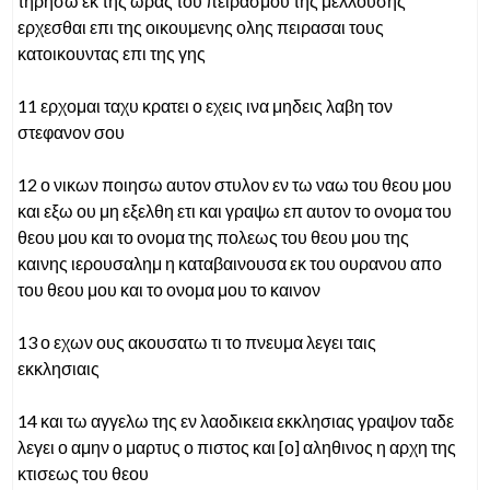
τηρησω εκ της ωρας του πειρασμου της μελλουσης
ερχεσθαι επι της οικουμενης ολης πειρασαι τους
κατοικουντας επι της γης
11 ερχομαι ταχυ κρατει ο εχεις ινα μηδεις λαβη τον
στεφανον σου
12 ο νικων ποιησω αυτον στυλον εν τω ναω του θεου μου
και εξω ου μη εξελθη ετι και γραψω επ αυτον το ονομα του
θεου μου και το ονομα της πολεως του θεου μου της
καινης ιερουσαλημ η καταβαινουσα εκ του ουρανου απο
του θεου μου και το ονομα μου το καινον
13 ο εχων ους ακουσατω τι το πνευμα λεγει ταις
εκκλησιαις
14 και τω αγγελω της εν λαοδικεια εκκλησιας γραψον ταδε
λεγει ο αμην ο μαρτυς ο πιστος και [ο] αληθινος η αρχη της
κτισεως του θεου