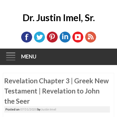
Dr. Justin Imel, Sr.
MENU
Skip
Revelation Chapter 3 | Greek New
to
content
Testament | Revelation to John
the Seer
Posted on
07/31/2020
by
Justin Imel