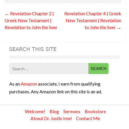
o
t
n
t
Post
←
Revelation Chapter 2 |
Revelation Chapter 4 | Greek
o
navigation
Greek New Testament |
New Testament | Revelation
k
Revelation to John the Seer
to John the Seer
→
SEARCH THIS SITE
Search
for:
As an
Amazon
associate, I earn from qualifying
purchases. Any Amazon link on this site is an ad.
Welcome!
Blog
Sermons
Bookstore
About Dr. Justin Imel
Contact Me