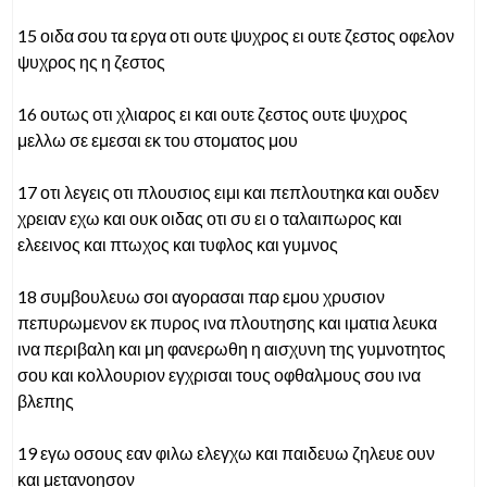
15 οιδα σου τα εργα οτι ουτε ψυχρος ει ουτε ζεστος οφελον
ψυχρος ης η ζεστος
16 ουτως οτι χλιαρος ει και ουτε ζεστος ουτε ψυχρος
μελλω σε εμεσαι εκ του στοματος μου
17 οτι λεγεις οτι πλουσιος ειμι και πεπλουτηκα και ουδεν
χρειαν εχω και ουκ οιδας οτι συ ει ο ταλαιπωρος και
ελεεινος και πτωχος και τυφλος και γυμνος
18 συμβουλευω σοι αγορασαι παρ εμου χρυσιον
πεπυρωμενον εκ πυρος ινα πλουτησης και ιματια λευκα
ινα περιβαλη και μη φανερωθη η αισχυνη της γυμνοτητος
σου και κολλουριον εγχρισαι τους οφθαλμους σου ινα
βλεπης
19 εγω οσους εαν φιλω ελεγχω και παιδευω ζηλευε ουν
και μετανοησον