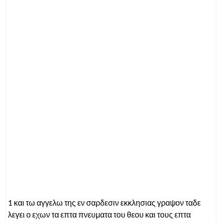
1 και τω αγγελω της εν σαρδεσιν εκκλησιας γραψον ταδε
λεγει ο εχων τα επτα πνευματα του θεου και τους επτα