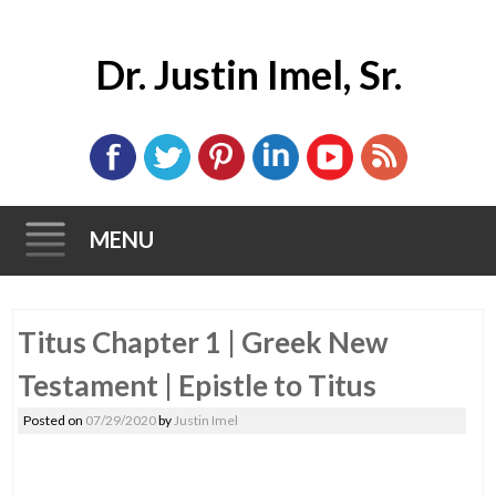
Dr. Justin Imel, Sr.
MENU
Skip
Titus Chapter 1 | Greek New
to
content
Testament | Epistle to Titus
Posted on
07/29/2020
by
Justin Imel