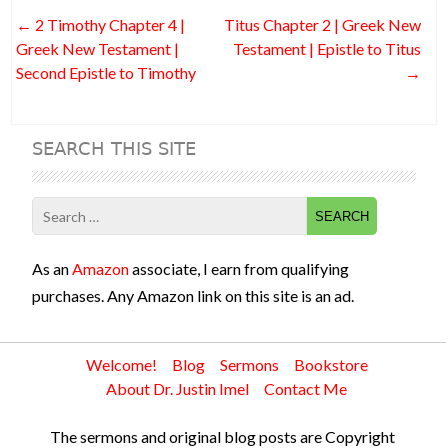
o
t
n
t
Post
←
2 Timothy Chapter 4 |
Titus Chapter 2 | Greek New
o
navigation
Greek New Testament |
Testament | Epistle to Titus
k
Second Epistle to Timothy
→
SEARCH THIS SITE
Search
for:
As an
Amazon
associate, I earn from qualifying
purchases. Any Amazon link on this site is an ad.
Welcome!
Blog
Sermons
Bookstore
About Dr. Justin Imel
Contact Me
The sermons and original blog posts are Copyright