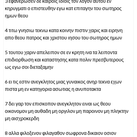
3 εφανερωσεν δε καιροις ιδιοις τον λογον αυτου εν
κηρυγματι ο επιστευθην εγω κατ επιταγην του σωτηρος
ημων θεου
4 τιτω γνησιω τεκνω κατα κοινην πιστιν χαρις και ειρηνη
απο θεου πατρος και χριστου ιησου του σωτηρος ημων
5 τουτου χαριν απελειπον σε εν κρητη ινα τα λειποντα
επιδιορθωση και καταστησης κατα πολιν πρεσβυτερους
ως εγω σοι διεταξαμην
6 ει τις εστιν ανεγκλητος μιας γυναικος ανηρ τεκνα εχων
πιστα μη εν κατηγορια ασωτιας η ανυποτακτα
7 δει γαρ τον επισκοπον ανεγκλητον ειναι ως θεου
οικονομον μη αυθαδη μη οργιλον μη παροινον μη πληκτην
μη αισχροκερδη
8 αλλα φιλοξενον φιλαγαθον σωφρονα δικαιον οσιον