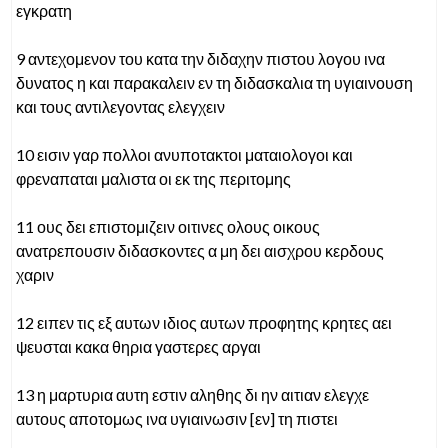
εγκρατη
9 αντεχομενον του κατα την διδαχην πιστου λογου ινα
δυνατος η και παρακαλειν εν τη διδασκαλια τη υγιαινουση
και τους αντιλεγοντας ελεγχειν
10 εισιν γαρ πολλοι ανυποτακτοι ματαιολογοι και
φρεναπαται μαλιστα οι εκ της περιτομης
11 ους δει επιστομιζειν οιτινες ολους οικους
ανατρεπουσιν διδασκοντες α μη δει αισχρου κερδους
χαριν
12 ειπεν τις εξ αυτων ιδιος αυτων προφητης κρητες αει
ψευσται κακα θηρια γαστερες αργαι
13 η μαρτυρια αυτη εστιν αληθης δι ην αιτιαν ελεγχε
αυτους αποτομως ινα υγιαινωσιν [εν] τη πιστει