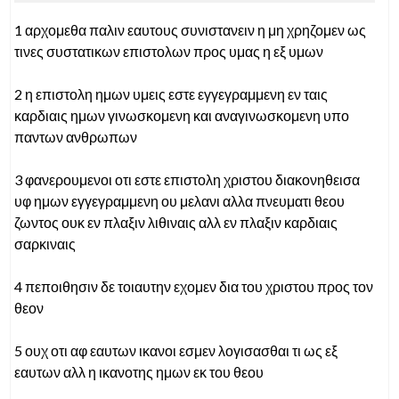
1 αρχομεθα παλιν εαυτους συνιστανειν η μη χρηζομεν ως
τινες συστατικων επιστολων προς υμας η εξ υμων
2 η επιστολη ημων υμεις εστε εγγεγραμμενη εν ταις
καρδιαις ημων γινωσκομενη και αναγινωσκομενη υπο
παντων ανθρωπων
3 φανερουμενοι οτι εστε επιστολη χριστου διακονηθεισα
υφ ημων εγγεγραμμενη ου μελανι αλλα πνευματι θεου
ζωντος ουκ εν πλαξιν λιθιναις αλλ εν πλαξιν καρδιαις
σαρκιναις
4 πεποιθησιν δε τοιαυτην εχομεν δια του χριστου προς τον
θεον
5 ουχ οτι αφ εαυτων ικανοι εσμεν λογισασθαι τι ως εξ
εαυτων αλλ η ικανοτης ημων εκ του θεου