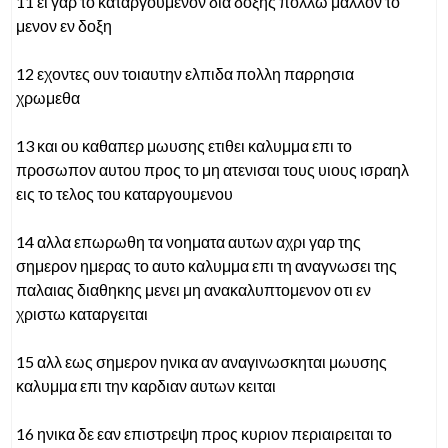
11 ει γαρ το καταργουμενον δια δοξης πολλω μαλλον το
μενον εν δοξη
12 εχοντες ουν τοιαυτην ελπιδα πολλη παρρησια
χρωμεθα
13 και ου καθαπερ μωυσης ετιθει καλυμμα επι το
προσωπον αυτου προς το μη ατενισαι τους υιους ισραηλ
εις το τελος του καταργουμενου
14 αλλα επωρωθη τα νοηματα αυτων αχρι γαρ της
σημερον ημερας το αυτο καλυμμα επι τη αναγνωσει της
παλαιας διαθηκης μενει μη ανακαλυπτομενον οτι εν
χριστω καταργειται
15 αλλ εως σημερον ηνικα αν αναγινωσκηται μωυσης
καλυμμα επι την καρδιαν αυτων κειται
16 ηνικα δε εαν επιστρεψη προς κυριον περιαιρειται το