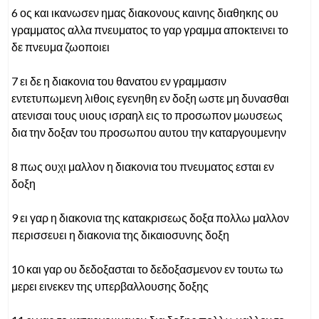
6 ος και ικανωσεν ημας διακονους καινης διαθηκης ου
γραμματος αλλα πνευματος το γαρ γραμμα αποκτεινει το
δε πνευμα ζωοποιει
7 ει δε η διακονια του θανατου εν γραμμασιν
εντετυπωμενη λιθοις εγενηθη εν δοξη ωστε μη δυνασθαι
ατενισαι τους υιους ισραηλ εις το προσωπον μωυσεως
δια την δοξαν του προσωπου αυτου την καταργουμενην
8 πως ουχι μαλλον η διακονια του πνευματος εσται εν
δοξη
9 ει γαρ η διακονια της κατακρισεως δοξα πολλω μαλλον
περισσευει η διακονια της δικαιοσυνης δοξη
10 και γαρ ου δεδοξασται το δεδοξασμενον εν τουτω τω
μερει εινεκεν της υπερβαλλουσης δοξης