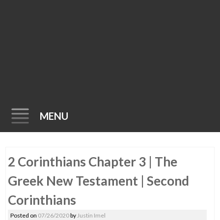
MENU
Skip
2 Corinthians Chapter 3 | The
to
content
Greek New Testament | Second
Corinthians
Posted on
07/26/2020
by
Justin Imel