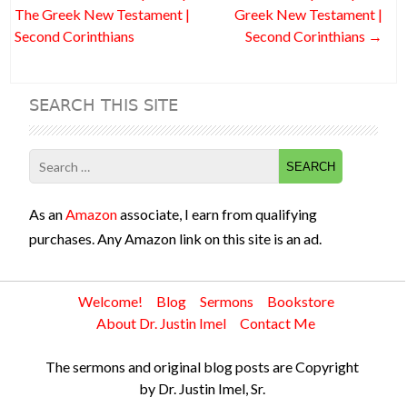
o
navigation
The Greek New Testament |
Greek New Testament |
k
Second Corinthians
Second Corinthians
→
SEARCH THIS SITE
Search
for:
As an
Amazon
associate, I earn from qualifying
purchases. Any Amazon link on this site is an ad.
Welcome!
Blog
Sermons
Bookstore
About Dr. Justin Imel
Contact Me
The sermons and original blog posts are Copyright
by Dr. Justin Imel, Sr.