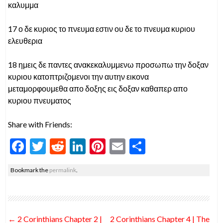
καλυμμα
17 ο δε κυριος το πνευμα εστιν ου δε το πνευμα κυριου
ελευθερια
18 ημεις δε παντες ανακεκαλυμμενω προσωπω την δοξαν
κυριου κατοπτριζομενοι την αυτην εικονα
μεταμορφουμεθα απο δοξης εις δοξαν καθαπερ απο
κυριου πνευματος
Share with Friends:
F
T
R
Li
Pi
E
S
ac
w
e
n
nt
m
h
Bookmark the
permalink
.
e
itt
d
ke
er
ai
ar
b
er
di
dI
es
l
e
o
t
n
t
Post
←
2 Corinthians Chapter 2 |
2 Corinthians Chapter 4 | The