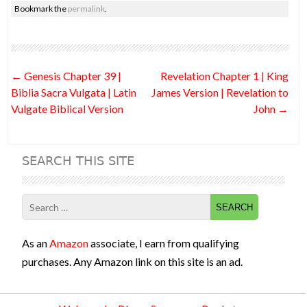
Bookmark the
permalink
.
e
itt
d
ke
er
ai
ar
b
er
di
dI
es
l
e
o
t
n
t
Post
←
Genesis Chapter 39 |
Revelation Chapter 1 | King
o
navigation
Biblia Sacra Vulgata | Latin
James Version | Revelation to
k
Vulgate Biblical Version
John
→
SEARCH THIS SITE
Search
for:
As an
Amazon
associate, I earn from qualifying
purchases. Any Amazon link on this site is an ad.