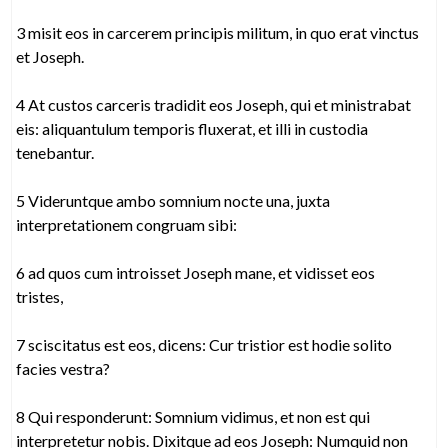
3 misit eos in carcerem principis militum, in quo erat vinctus
et Joseph.
4 At custos carceris tradidit eos Joseph, qui et ministrabat
eis: aliquantulum temporis fluxerat, et illi in custodia
tenebantur.
5 Videruntque ambo somnium nocte una, juxta
interpretationem congruam sibi:
6 ad quos cum introisset Joseph mane, et vidisset eos
tristes,
7 sciscitatus est eos, dicens: Cur tristior est hodie solito
facies vestra?
8 Qui responderunt: Somnium vidimus, et non est qui
interpretetur nobis. Dixitque ad eos Joseph: Numquid non