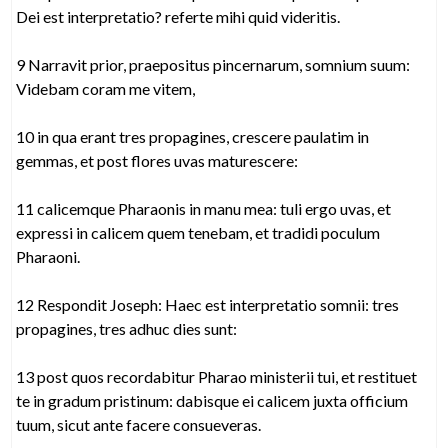
Dei est interpretatio? referte mihi quid videritis.
9 Narravit prior, praepositus pincernarum, somnium suum:
Videbam coram me vitem,
10 in qua erant tres propagines, crescere paulatim in
gemmas, et post flores uvas maturescere:
11 calicemque Pharaonis in manu mea: tuli ergo uvas, et
expressi in calicem quem tenebam, et tradidi poculum
Pharaoni.
12 Respondit Joseph: Haec est interpretatio somnii: tres
propagines, tres adhuc dies sunt:
13 post quos recordabitur Pharao ministerii tui, et restituet
te in gradum pristinum: dabisque ei calicem juxta officium
tuum, sicut ante facere consueveras.