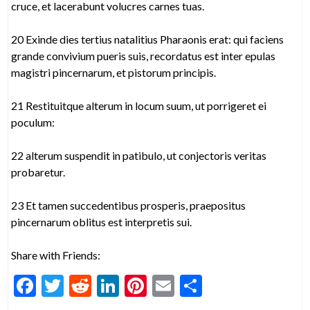
cruce, et lacerabunt volucres carnes tuas.
20 Exinde dies tertius natalitius Pharaonis erat: qui faciens
grande convivium pueris suis, recordatus est inter epulas
magistri pincernarum, et pistorum principis.
21 Restituitque alterum in locum suum, ut porrigeret ei
poculum:
22 alterum suspendit in patibulo, ut conjectoris veritas
probaretur.
23 Et tamen succedentibus prosperis, praepositus
pincernarum oblitus est interpretis sui.
Share with Friends:
F
T
R
Li
Pi
E
S
ac
w
e
n
nt
m
h