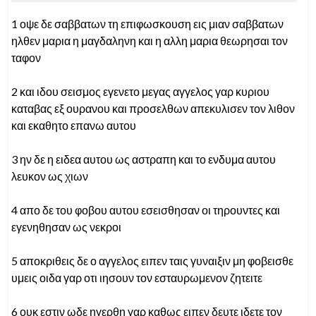
1 οψε δε σαββατων τη επιφωσκουση εις μιαν σαββατων
ηλθεν μαρια η μαγδαληνη και η αλλη μαρια θεωρησαι τον
ταφον
2 και ιδου σεισμος εγενετο μεγας αγγελος γαρ κυριου
καταβας εξ ουρανου και προσελθων απεκυλισεν τον λιθον
και εκαθητο επανω αυτου
3 ην δε η ειδεα αυτου ως αστραπη και το ενδυμα αυτου
λευκον ως χιων
4 απο δε του φοβου αυτου εσεισθησαν οι τηρουντες και
εγενηθησαν ως νεκροι
5 αποκριθεις δε ο αγγελος ειπεν ταις γυναιξιν μη φοβεισθε
υμεις οιδα γαρ οτι ιησουν τον εσταυρωμενον ζητειτε
6 ουκ εστιν ωδε ηγερθη γαρ καθως ειπεν δευτε ιδετε τον