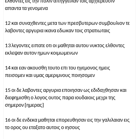
ελθοντες εις την πολιν απηγγειλαν τοις αρχιερευσιν
απαντα τα γενομενα
12 και συναχθεντες μετα των πρεσβυτερων συμβουλιον τε
λαβοντες αργυρια ικανα εδωκαν τοις στρατιωταις
13 λεγοντες ειπατε οτι οι μαθηται αυτου νυκτος ελθοντες
εκλεψαν αυτον ημων κοιμωμενων
14 και εαν ακουσθη τουτο επι του ηγεμονος ημεις
πεισομεν και υμας αμεριμνους ποιησομεν
15 οι δε λαβοντες αργυρια εποιησαν ως εδιδαχθησαν και
διεφημισθη ο λογος ουτος παρα ιουδαιοις μεχρι της
σημερον [ημερας]
16 οι δε ενδεκα μαθηται επορευθησαν εις την γαλιλαιαν εις
το ορος ου εταξατο αυτοις ο ιησους