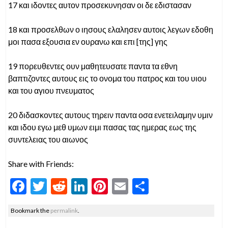
17 και ιδοντες αυτον προσεκυνησαν οι δε εδιστασαν
18 και προσελθων ο ιησους ελαλησεν αυτοις λεγων εδοθη
μοι πασα εξουσια εν ουρανω και επι [της] γης
19 πορευθεντες ουν μαθητευσατε παντα τα εθνη
βαπτιζοντες αυτους εις το ονομα του πατρος και του υιου
και του αγιου πνευματος
20 διδασκοντες αυτους τηρειν παντα οσα ενετειλαμην υμιν
και ιδου εγω μεθ υμων ειμι πασας τας ημερας εως της
συντελειας του αιωνος
Share with Friends:
F
T
R
Li
Pi
E
S
ac
w
e
n
nt
m
h
Bookmark the
permalink
.
e
itt
d
ke
er
ai
ar