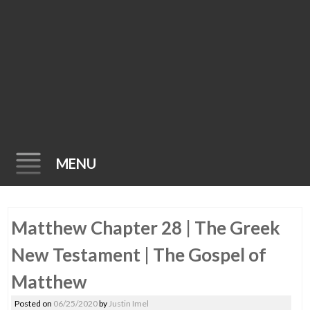
MENU
Skip
Matthew Chapter 28 | The Greek
to
content
New Testament | The Gospel of
Matthew
Posted on
06/25/2020
by
Justin Imel