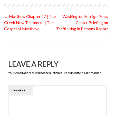
b
er
di
dI
es
l
e
o
t
n
t
Post
←
Matthew Chapter 27 | The
Washington Foreign Press
o
navigation
Greek New Testament | The
Center Briefing on
k
Gospel of Matthew
Trafficking in Persons Report
→
LEAVE A REPLY
Your email address will not be published.
Required fields are marked
*
COMMENT
*