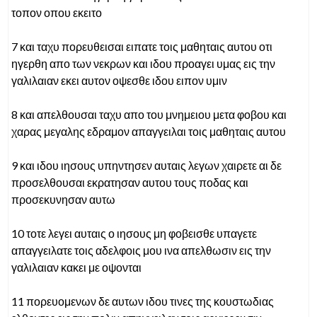
τοπον οπου εκειτο
7 και ταχυ πορευθεισαι ειπατε τοις μαθηταις αυτου οτι
ηγερθη απο των νεκρων και ιδου προαγει υμας εις την
γαλιλαιαν εκει αυτον οψεσθε ιδου ειπον υμιν
8 και απελθουσαι ταχυ απο του μνημειου μετα φοβου και
χαρας μεγαλης εδραμον απαγγειλαι τοις μαθηταις αυτου
9 και ιδου ιησους υπηντησεν αυταις λεγων χαιρετε αι δε
προσελθουσαι εκρατησαν αυτου τους ποδας και
προσεκυνησαν αυτω
10 τοτε λεγει αυταις ο ιησους μη φοβεισθε υπαγετε
απαγγειλατε τοις αδελφοις μου ινα απελθωσιν εις την
γαλιλαιαν κακει με οψονται
11 πορευομενων δε αυτων ιδου τινες της κουστωδιας