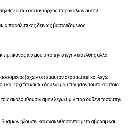
ροσηλθεν αυτω εκατονταρχος παρακαλων αυτον
 οικια παραλυτικος δεινως βασανιζομενος
κ ειμι ικανος ινα μου υπο την στεγην εισελθης αλλα
[τασσομενος] εχων υπ εμαυτον στρατιωτας και λεγω
υ και ερχεται και τω δουλω μου ποιησον τουτο και ποιει
ν τοις ακολουθουσιν αμην λεγω υμιν παρ ουδενι τοσαυτην
ι δυσμων ηξουσιν και ανακλιθησονται μετα αβρααμ και