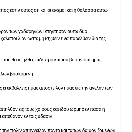
ος εστιν ουτος οτι και οι ανεμοι και η θαλασσα αυτω
ν χωραν των γαδαρηνων υπηντησαν αυτω δυο
χαλεποι λιαν ωστε μη ισχυειν τινα παρελθειν δια της
 υιε του θεου ηλθες ωδε προ καιρου βασανισαι ημας
ολλων βοσκομενη
 ει εκβαλλεις ημας αποστειλον ημας εις την αγελην των
ς απηλθον εις τους χοιρους και ιδου ωρμησεν πασα η
ι απεθανον εν τοις υδασιν
ις την πολιν απηγγειλαν παντα και τα των δαιμονιζομενων