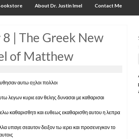
ookstore
About Dr. Justin Imel
Contact Me
 8 | The Greek New
el of Matthew
ουθησαν αυτω οχλοι πολλοι
τω λεγων κυριε εαν θελης δυνασαι με καθαρισαι
 θελω καθαρισθητι και ευθεως εκαθαρισθη αυτου η λεπρα
αλλα υπαγε σεαυτον δειξον τω ιερει και προσενεγκον το
αυτοις