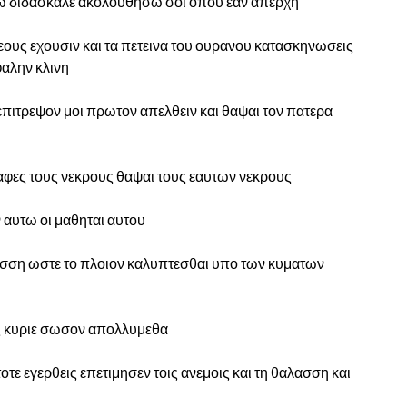
τω διδασκαλε ακολουθησω σοι οπου εαν απερχη
εους εχουσιν και τα πετεινα του ουρανου κατασκηνωσεις
φαλην κλινη
επιτρεψον μοι πρωτον απελθειν και θαψαι τον πατερα
ι αφες τους νεκρους θαψαι τους εαυτων νεκρους
 αυτω οι μαθηται αυτου
αλασση ωστε το πλοιον καλυπτεσθαι υπο των κυματων
ες κυριε σωσον απολλυμεθα
ι τοτε εγερθεις επετιμησεν τοις ανεμοις και τη θαλασση και