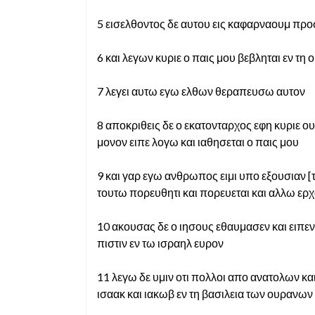
5 εισελθοντος δε αυτου εις καφαρναουμ π
6 και λεγων κυριε ο παις μου βεβληται εν τη
7 λεγει αυτω εγω ελθων θεραπευσω αυτον
8 αποκριθεις δε ο εκατονταρχος εφη κυριε ου
μονον ειπε λογω και ιαθησεται ο παις μου
9 και γαρ εγω ανθρωπος ειμι υπο εξουσιαν 
τουτω πορευθητι και πορευεται και αλλω ερχο
10 ακουσας δε ο ιησους εθαυμασεν και ειπε
πιστιν εν τω ισραηλ ευρον
11 λεγω δε υμιν οτι πολλοι απο ανατολων κα
ισαακ και ιακωβ εν τη βασιλεια των ουρανων