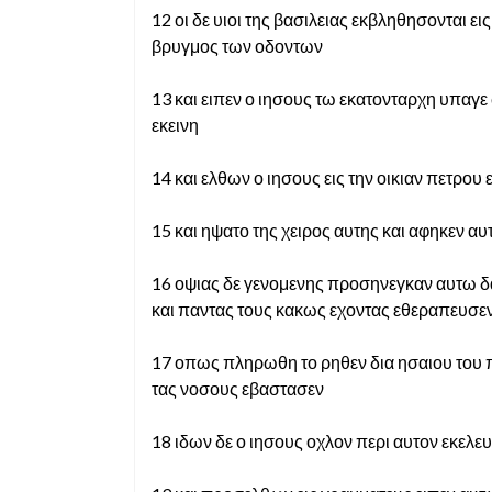
12 οι δε υιοι της βασιλειας εκβληθησονται ει
βρυγμος των οδοντων
13 και ειπεν ο ιησους τω εκατονταρχη υπαγε
εκεινη
14 και ελθων ο ιησους εις την οικιαν πετρο
15 και ηψατο της χειρος αυτης και αφηκεν αυ
16 οψιας δε γενομενης προσηνεγκαν αυτω δ
και παντας τους κακως εχοντας εθεραπευσε
17 οπως πληρωθη το ρηθεν δια ησαιου του π
τας νοσους εβαστασεν
18 ιδων δε ο ιησους οχλον περι αυτον εκελευ