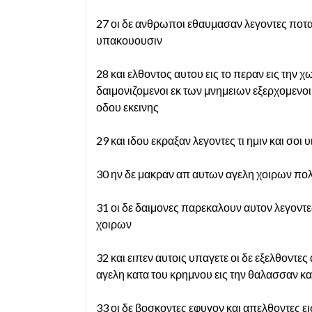
27 οι δε ανθρωποι εθαυμασαν λεγοντες ποταπ
υπακουουσιν
28 και ελθοντος αυτου εις το περαν εις τη
δαιμονιζομενοι εκ των μνημειων εξερχομενοι 
οδου εκεινης
29 και ιδου εκραξαν λεγοντες τι ημιν και σοι
30 ην δε μακραν απ αυτων αγελη χοιρων π
31 οι δε δαιμονες παρεκαλουν αυτον λεγοντες
χοιρων
32 και ειπεν αυτοις υπαγετε οι δε εξελθοντε
αγελη κατα του κρημνου εις την θαλασσαν κα
33 οι δε βοσκοντες εφυγον και απελθοντες ε