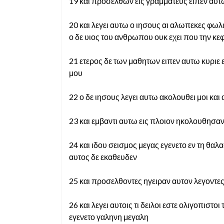
19 και προσελθων εις γραμματευς ειπεν αυ
20 και λεγει αυτω ο ιησους αι αλωπεκες φωλ
ο δε υιος του ανθρωπου ουκ εχει που την κε
21 ετερος δε των μαθητων ειπεν αυτω κυριε 
μου
22 ο δε ιησους λεγει αυτω ακολουθει μοι κα
23 και εμβαντι αυτω εις πλοιον ηκολουθησαν
24 και ιδου σεισμος μεγας εγενετο εν τη θ
αυτος δε εκαθευδεν
25 και προσελθοντες ηγειραν αυτον λεγοντ
26 και λεγει αυτοις τι δειλοι εστε ολιγοπιστο
εγενετο γαληνη μεγαλη