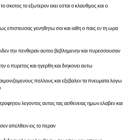
ς το σκοτος το εξωτερον εκει εσται ο κλαυθμος και ο
 ως επιστευσας γενηθητω σοι και ιαθη ο παις εν τη ωρα
υ ειδεν την πενθεραν αυτου βεβλημενην και πυρεσσουσαν
την ο πυρετος και ηγερθη και διηκονει αυτω
αιμονιζομενους πολλους και εξεβαλεν τα πνευματα λογω
ν
ροφητου λεγοντος αυτος τας ασθενειας ημων ελαβεν και
σεν απελθειν εις το περαν