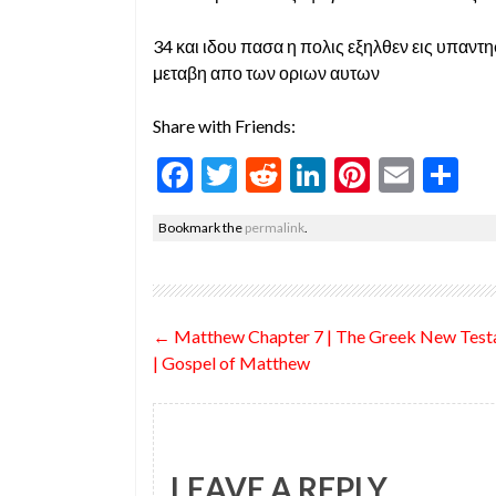
34 και ιδου πασα η πολις εξηλθεν εις υπαντ
μεταβη απο των οριων αυτων
Share with Friends:
F
T
R
Li
Pi
E
S
ac
w
e
n
nt
m
h
Bookmark the
permalink
.
e
itt
d
ke
er
ai
ar
b
er
di
dI
es
l
e
o
t
n
t
Post
←
Matthew Chapter 7 | The Greek New Tes
o
navigation
| Gospel of Matthew
k
LEAVE A REPLY