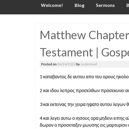
Skip
Welcome!
Blog
Sermons
B
to
content
Matthew Chapter
Testament | Gosp
Posted on
06/24/2020
by
Justin Imel
1 καταβαντος δε αυτου απο του ορους ηκολ
2 και ιδου λεπρος προσελθων προσεκυνει αυ
3 και εκτεινας την χειρα ηψατο αυτου λεγων
4 και λεγει αυτω ο ιησους ορα μηδενι ειπης 
δωρον ο προσεταξεν μωυσης εις μαρτυριον 